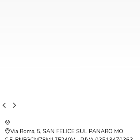
Via Roma, 5, SAN FELICE SUL PANARO MO
C.F. BNFGCM78M17F240V - P.IVA 03513470363