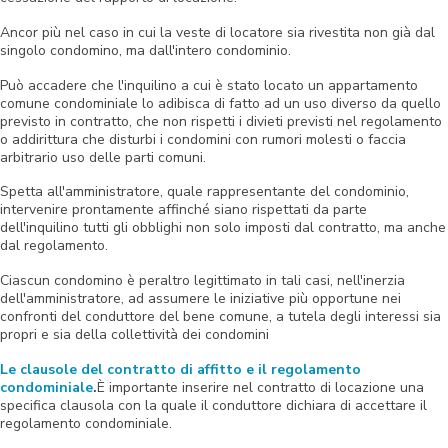
Ancor più nel caso in cui la veste di locatore sia rivestita non già dal
singolo condomino, ma dall'intero condominio.
Può accadere che l'inquilino a cui è stato locato un appartamento
comune condominiale lo adibisca di fatto ad un uso diverso da quello
previsto in contratto,
che non rispetti i divieti previsti nel regolamento
o addirittura che disturbi i condomini con rumori molesti o faccia
arbitrario uso delle parti comuni
.
Spetta all'amministratore, quale rappresentante del condominio,
intervenire prontamente affinché siano rispettati da parte
dell'inquilino tutti gli obblighi non solo imposti dal contratto, ma anche
dal regolamento.
Ciascun condomino è peraltro legittimato in tali casi, nell'inerzia
dell'amministratore, ad assumere le iniziative più opportune nei
confronti del conduttore del bene comune, a tutela degli interessi sia
propri e sia della collettività dei condomini
Le clausole del contratto di affitto e il regolamento
condominiale
.
È importante inserire nel contratto di locazione una
specifica clausola con la quale il conduttore dichiara di accettare il
regolamento condominiale.