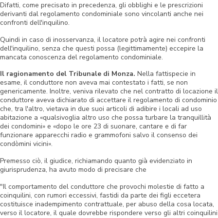
Difatti, come precisato in precedenza, gli obblighi e le prescrizioni
derivanti dal regolamento condominiale sono vincolanti anche nei
confronti dell'inquilino.
Quindi in caso di inosservanza, il locatore potrà agire nei confronti
dell'inquilino, senza che questi possa (legittimamente) eccepire la
mancata conoscenza del regolamento condominiale.
Il ragionamento del Tribunale di Monza.
Nella fattispecie in
esame, il conduttore non aveva mai contestato i fatti, se non
genericamente. Inoltre, veniva rilevato che nel contratto di locazione il
conduttore aveva dichiarato di accettare il regolamento di condominio
che, tra l'altro, vietava in due suoi articoli di adibire i locali ad uso
abitazione a «qualsivoglia altro uso che possa turbare la tranquillità
dei condomini» e «dopo le ore 23 di suonare, cantare e di far
funzionare apparecchi radio e grammofoni salvo il consenso dei
condòmini vicini».
Premesso ciò, il giudice, richiamando quanto già evidenziato in
giurisprudenza, ha avuto modo di precisare che
"
Il comportamento del conduttore che provochi molestie di fatto a
coinquilini, con rumori eccessivi, fastidi da parte dei figli eccetera
costituisce inadempimento contrattuale, per abuso della cosa locata,
verso il locatore, il quale dovrebbe rispondere verso gli altri coinquilini