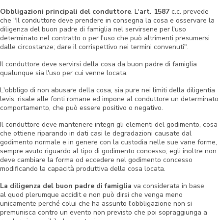
Obbligazioni principali del conduttore
. L'
art. 1587
c.c. prevede
che "
Il conduttore deve prendere in consegna la cosa e osservare la
diligenza del buon padre di famiglia nel servirsene per l'uso
determinato nel contratto o per l'uso che può altrimenti presumersi
dalle circostanze; dare il corrispettivo nei termini convenuti
".
Il conduttore deve servirsi della cosa da buon padre di famiglia
qualunque sia l'uso per cui venne locata.
L'obbligo di non abusare della cosa, sia pure nei limiti della diligentia
levis, risale alle fonti romane ed impone al conduttore un determinato
comportamento, che può essere positivo o negativo.
Il conduttore deve mantenere integri gli elementi del godimento, cosa
che ottiene riparando in dati casi le degradazioni causate dal
godimento normale e in genere con la custodia nelle sue vane forme,
sempre avuto riguardo al tipo di godimento concesso; egli inoltre non
deve cambiare la forma od eccedere nel godimento concesso
modificando la capacità produttiva della cosa locata.
La diligenza del buon padre di famiglia
va considerata in base
al
quod plerumque accidit
e non può dirsi che venga meno
unicamente perché colui che ha assunto l'obbligazione non si
premunisca contro un evento non previsto che poi sopraggiunga a